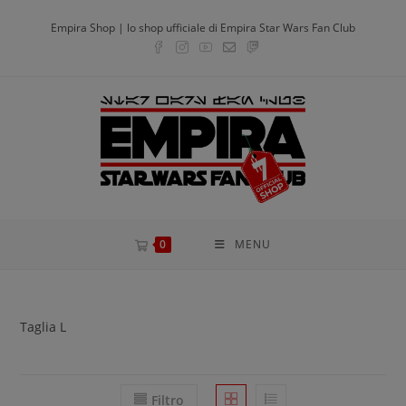
Salta
modal-check
Empira Shop | lo shop ufficiale di Empira Star Wars Fan Club
al
contenuto
0
MENU
Taglia L
Filtro