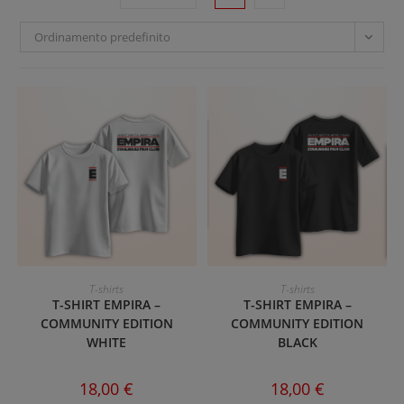
Ordinamento predefinito
Questo
Questo
prodotto
prodotto
SCEGLI
SCEGLI
T-shirts
T-shirts
ha
ha
T-SHIRT EMPIRA –
T-SHIRT EMPIRA –
più
più
varianti.
varianti.
COMMUNITY EDITION
COMMUNITY EDITION
Le
Le
WHITE
BLACK
opzioni
opzioni
possono
possono
essere
essere
scelte
scelte
18,00
€
18,00
€
nella
nella