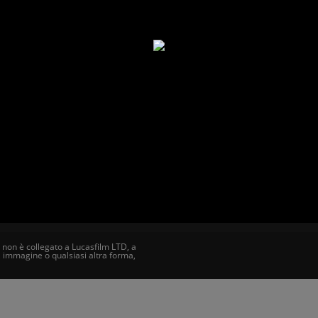
RA)
 non è collegato a Lucasfilm LTD, a
, immagine o qualsiasi altra forma,