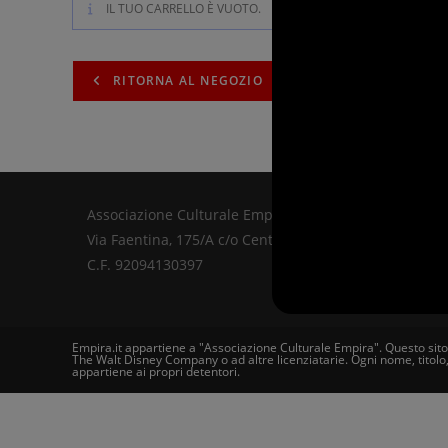
IL TUO CARRELLO È VUOTO.
RITORNA AL NEGOZIO
Associazione Culturale EmpiRa 2.0 APS
Via Faentina, 175/A c/o Centro MIR - 48124 Ravenna (
C.F. 92094130397
Empira.it appartiene a "Associazione Culturale Empira". Questo sito
The Walt Disney Company o ad altre licenziatarie. Ogni nome, titolo
appartiene ai propri detentori.