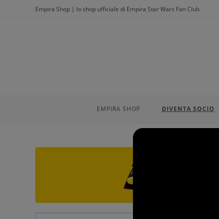
Salta
Empira Shop | lo shop ufficiale di Empira Star Wars Fan Club
al
contenuto
EMPIRA SHOP
DIVENTA SOCIO
Dal 6 al 25 