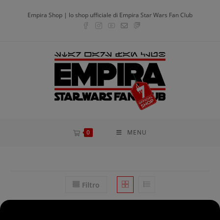
Salta
modal-check
Empira Shop | lo shop ufficiale di Empira Star Wars Fan Club
al
contenuto
0
MENU
Filtro
Ordinamento predefinito